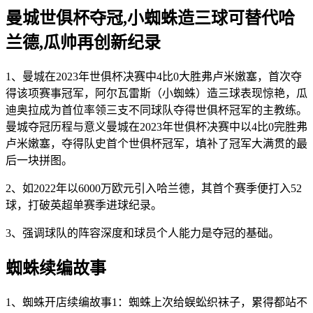
曼城世俱杯夺冠,小蜘蛛造三球可替代哈
兰德,瓜帅再创新纪录
1、曼城在2023年世俱杯决赛中4比0大胜弗卢米嫩塞，首次夺
得该项赛事冠军，阿尔瓦雷斯（小蜘蛛）造三球表现惊艳，瓜
迪奥拉成为首位率领三支不同球队夺得世俱杯冠军的主教练。
曼城夺冠历程与意义曼城在2023年世俱杯决赛中以4比0完胜弗
卢米嫩塞，夺得队史首个世俱杯冠军，填补了冠军大满贯的最
后一块拼图。
2、如2022年以6000万欧元引入哈兰德，其首个赛季便打入52
球，打破英超单赛季进球纪录。
3、强调球队的阵容深度和球员个人能力是夺冠的基础。
蜘蛛续编故事
1、蜘蛛开店续编故事1：蜘蛛上次给蜈蚣织袜子，累得都站不