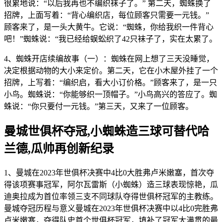
很累地说：“以后我再也不编织袜子了。” 第二天，蜘蛛换了
招牌，上面写着：“背心编织店，每位顾客只需要一元钱。”
顾客来了，是一头大黄牛。它说：“蜘蛛，你给我织一件背心
吧！”蜘蛛说：“我已经给蜈蚣织了42只袜子了，实在太累了。
4、蜘蛛开店续编故事（一）：蜘蛛在网上想了三天没睡觉，
决定根据动物的大小来定价。第二天，它在小木屋外挂了一个
招牌，上写着：“编织启，看大小订价格。”顾客来了，是一只
小鸟。蜘蛛说：“你能够织一顶帽子。”小鸟高兴的答应了。蜘
蛛说：“你只要付一元钱。”第三天，又来了一位顾客。
曼城世俱杯夺冠,小蜘蛛造三球可替代哈
兰德,瓜帅再创新纪录
1、曼城在2023年世俱杯决赛中4比0大胜弗卢米嫩塞，首次夺
得该项赛事冠军，阿尔瓦雷斯（小蜘蛛）造三球表现惊艳，瓜
迪奥拉成为首位率领三支不同球队夺得世俱杯冠军的主教练。
曼城夺冠历程与意义曼城在2023年世俱杯决赛中以4比0完胜弗
卢米嫩塞，夺得队史首个世俱杯冠军，填补了冠军大满贯的最