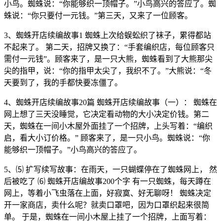
小鸟。蜘蛛说：“你能够织一顶帽子。”小鸟高兴的答应了。蜘
蛛说：“你只要付一元钱。”第三天，又来了一位顾客。
3、蜘蛛开店续编故事1 蜘蛛上次给蜈蚣织了袜子，累得都站
不起来了。 第二天，招牌又换了：“手套编织店，每位顾客只
需付一元钱”。顾客来了，是一只大熊，蜘蛛看到了大熊那尖
尖的指甲，说：“你的指甲太尖了，我织不了。”大熊说：“冬
天要到了，我的手都快要冻僵了。
4、蜘蛛开店续编故事20篇 蜘蛛开店续编故事（一）： 蜘蛛在
网上想了三天没睡觉，它决定看动物的大小决定价钱。第二
天，蜘蛛在一间小木屋外面挂了一个招牌，上头写着：“编织
启，看大小订价格。” 顾客来了，是一只小鸟。蜘蛛说：“你
能够织一顶帽子。”小鸟高兴的答应了。
5、⑸ 扩写续写故事：在雨天，一只蝴蝶停在了蜘蛛网上， 然
后被吃了 ⑹ 蜘蛛开店编故事200个字 有一只蜘蛛，每天蹲在
网上，等着小飞虫落在上面，好寂寞、好无聊呀！ 蜘蛛决定
开一家商店，卖什么呢？就卖口罩吧，因为口罩织起来很简
单。 于是，蜘蛛在一间小木屋上挂了一个招牌，上面写着：