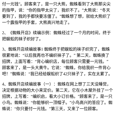
付一元钱”。顾客来了，是一只大熊，蜘蛛看到了大熊那尖尖
的指甲，说：“你的指甲太尖了，我织不了。”大熊说：“冬天
要到了，我的手都快要冻僵了。”蜘蛛想了想，就给大熊织了
一个露指甲的手套，大熊高兴地走了。
2、《蜘蛛开店》续编示例：蜘蛛经过了一个月的时间，终于
把蜈蚣的袜子织好了。
3、蜘蛛开店续编故事1 蜘蛛终于把蜈蚣的袜子织完了，蜘蛛
很累地说：“以后我再也不编织袜子了。” 第二天，蜘蛛换了
招牌，上面写着：“背心编织店，每位顾客只需要一元钱。”
顾客来了，是一头大黄牛。它说：“蜘蛛，你给我织一件背心
吧！”蜘蛛说：“我已经给蜈蚣织了42只袜子了，实在太累了。
4、蜘蛛开店续编故事（一）：蜘蛛在网上想了三天没睡觉，
决定根据动物的大小来定价。第二天，它在小木屋外挂了一个
招牌，上写着：“编织启，看大小订价格。”顾客来了，是一只
小鸟。蜘蛛说：“你能够织一顶帽子。”小鸟高兴的答应了。蜘
蛛说：“你只要付一元钱。”第三天，又来了一位顾客。