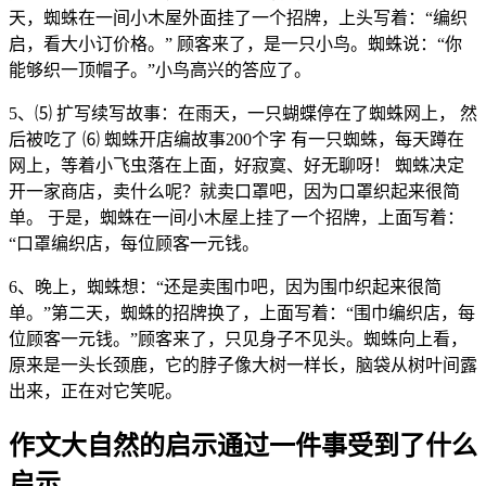
天，蜘蛛在一间小木屋外面挂了一个招牌，上头写着：“编织
启，看大小订价格。” 顾客来了，是一只小鸟。蜘蛛说：“你
能够织一顶帽子。”小鸟高兴的答应了。
5、⑸ 扩写续写故事：在雨天，一只蝴蝶停在了蜘蛛网上， 然
后被吃了 ⑹ 蜘蛛开店编故事200个字 有一只蜘蛛，每天蹲在
网上，等着小飞虫落在上面，好寂寞、好无聊呀！ 蜘蛛决定
开一家商店，卖什么呢？就卖口罩吧，因为口罩织起来很简
单。 于是，蜘蛛在一间小木屋上挂了一个招牌，上面写着：
“口罩编织店，每位顾客一元钱。
6、晚上，蜘蛛想：“还是卖围巾吧，因为围巾织起来很简
单。”第二天，蜘蛛的招牌换了，上面写着：“围巾编织店，每
位顾客一元钱。”顾客来了，只见身子不见头。蜘蛛向上看，
原来是一头长颈鹿，它的脖子像大树一样长，脑袋从树叶间露
出来，正在对它笑呢。
作文大自然的启示通过一件事受到了什么
启示