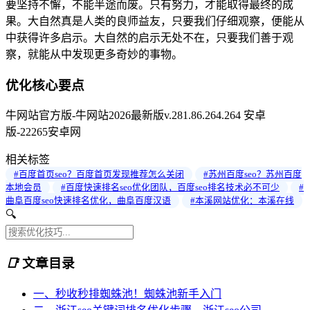
要坚持不懈，不能半途而废。只有努力，才能取得最终的成
果。大自然真是人类的良师益友，只要我们仔细观察，便能从
中获得许多启示。大自然的启示无处不在，只要我们善于观
察，就能从中发现更多奇妙的事物。
优化核心要点
牛网站官方版-牛网站2026最新版v.281.86.264.264 安卓
版-22265安卓网
相关标签
#百度首页seo？百度首页发现推荐怎么关闭
#苏州百度seo？苏州百度
本地会员
#百度快速排名seo优化团队，百度seo排名技术必不可少
#
曲阜百度seo快速排名优化，曲阜百度汉语
#本溪网站优化：本溪在线
🔍
📑
文章目录
一、秒收秒排蜘蛛池！蜘蛛池新手入门