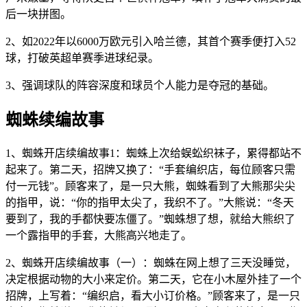
后一块拼图。
2、如2022年以6000万欧元引入哈兰德，其首个赛季便打入52
球，打破英超单赛季进球纪录。
3、强调球队的阵容深度和球员个人能力是夺冠的基础。
蜘蛛续编故事
1、蜘蛛开店续编故事1：蜘蛛上次给蜈蚣织袜子，累得都站不
起来了。第二天，招牌又换了：“手套编织店，每位顾客只需
付一元钱”。顾客来了，是一只大熊，蜘蛛看到了大熊那尖尖
的指甲，说：“你的指甲太尖了，我织不了。”大熊说：“冬天
要到了，我的手都快要冻僵了。”蜘蛛想了想，就给大熊织了
一个露指甲的手套，大熊高兴地走了。
2、蜘蛛开店续编故事（一）：蜘蛛在网上想了三天没睡觉，
决定根据动物的大小来定价。第二天，它在小木屋外挂了一个
招牌，上写着：“编织启，看大小订价格。”顾客来了，是一只