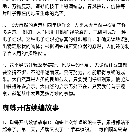
地，万物复苏，遒劲的枝干上缀满绿意，春风拂过，仿佛每一
片叶子都在闪烁着生命的光芒。
3、《大自然的启示》四年级作文1 人类从大自然中得到了许
多启示。 例如：人们根据蛙眼的视觉原理，已研制成功一种
电子蛙眼。这种电子蛙眼能像真的蛙眼那样，准确无误地识别
出特定形状的物体；根据蝙蝠超声定位器的原理，人们还仿制
了盲人用的“探路仪”。
4、这个经历让我深受感动，也从中领悟到，无论做什么事都
要坚持不懈，不能半途而废。只有努力，才能取得最终的成
果。大自然真是人类的良师益友，只要我们仔细观察，便能从
中获得许多启示。大自然的启示无处不在，只要我们善于观
察，就能从中发现更多奇妙的事物。
蜘蛛开店续编故事
1、蜘蛛开店续编故事1：蜘蛛上次给蜈蚣织袜子，累得都站不
起来了。第二天，招牌又换了：“手套编织店，每位顾客只需