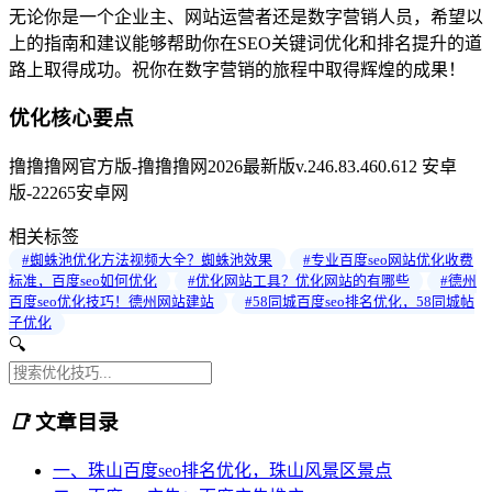
无论你是一个企业主、网站运营者还是数字营销人员，希望以
上的指南和建议能够帮助你在SEO关键词优化和排名提升的道
路上取得成功。祝你在数字营销的旅程中取得辉煌的成果！
优化核心要点
撸撸撸网官方版-撸撸撸网2026最新版v.246.83.460.612 安卓
版-22265安卓网
相关标签
#蜘蛛池优化方法视频大全？蜘蛛池效果
#专业百度seo网站优化收费
标准，百度seo如何优化
#优化网站工具？优化网站的有哪些
#德州
百度seo优化技巧！德州网站建站
#58同城百度seo排名优化，58同城帖
子优化
🔍
📑
文章目录
一、珠山百度seo排名优化，珠山风景区景点