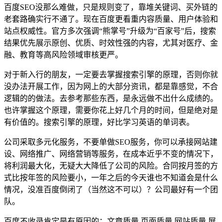
百度SEO没那么难做，只是规则变了，靠堆关键词、买外链的
老套路确实行不通了。现在百度更看重内容质量、用户体验和
站点权威性。官方多次强调“熊掌号”升级为“百家号”后，搜索
结果优先展示原创、优质、时效性强的内容，尤其对医疗、金
融、教育等高风险领域审核更严。
对于新入行的朋友，一定要去掌握搜索引擎的原理，否则你就
没办法开展工作，因为网上的大部分资讯，都是靠感觉，不合
逻辑的的做法。去参考那些东西，是永远做不出什么成绩的。
也许掌握这个原理，需要你花上好几个月的时间，但是绝对是
有价值的。搜索引擎的原理，好比学习英语的单词表。
公司采取多元化服务，不要单做SEO服务，你可以承接网站建
设、网络推广、网络营销等服务，在成本近乎不变的情况下，
将利润最大化，无疑大大降低了公司的风险。合同按月签的方
式比按年签的风险要小，一年之后的今天谁也不知道会是什么
情况，没准百度倒闭了（当然这不可以）？公司最好有一个团
队。
百度不收录肯定是有原因的：文章质量 页面质量 网站质量 屏