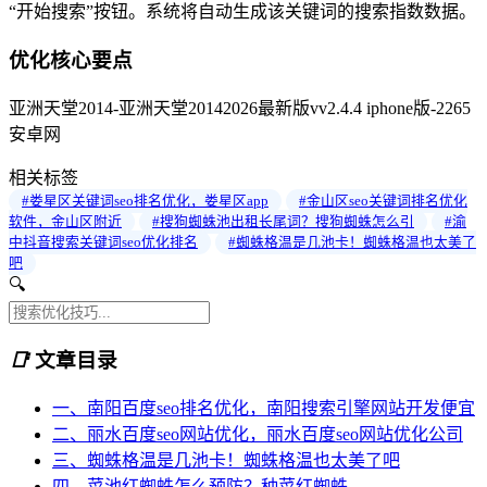
“开始搜索”按钮。系统将自动生成该关键词的搜索指数数据。
优化核心要点
亚洲天堂2014-亚洲天堂20142026最新版vv2.4.4 iphone版-2265
安卓网
相关标签
#娄星区关键词seo排名优化，娄星区app
#金山区seo关键词排名优化
软件，金山区附近
#搜狗蜘蛛池出租长尾词？搜狗蜘蛛怎么引
#渝
中抖音搜索关键词seo优化排名
#蜘蛛格温是几池卡！蜘蛛格温也太美了
吧
🔍
📑
文章目录
一、南阳百度seo排名优化，南阳搜索引擎网站开发便宜
二、丽水百度seo网站优化，丽水百度seo网站优化公司
三、蜘蛛格温是几池卡！蜘蛛格温也太美了吧
四、菜池红蜘蛛怎么预防？种菜红蜘蛛