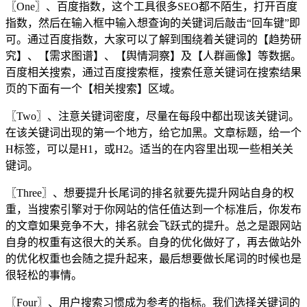
〖One〗、百度指数，这个工具很多SEO都不陌生，打开百度
指数，然后在输入框中输入想查询的关键词后敲击“回车键”即
可。通过百度指数，大家可以了解到围绕着关键词的【趋势研
究】、【需求图谱】、【舆情洞察】及【人群画像】等数据。
百度相关搜索，通过百度搜索框，搜索任意关键词在搜索结果
页的下面有一个【相关搜索】区域。
〖Two〗、注意关键词密度，尽量在每段中都出现该关键词。
在该关键词出现的第一个地方，给它加黑。文章标题，给一个
H标签，可以是H1，或H2。适当的在内容里出现一些相关关
键词。
〖Three〗、想要提升长尾词的排名就要先提升网站自身的权
重，当搜索引擎对于你网站的信任值达到一个标准后，你发布
的文章如果竞争不大，排名就会飞跃式的提升。总之是跟网站
自身的权重有这很大的关系。自身的优化做好了，再去做站外
的优化权重也会随之提升起来，最后想要做长尾词的时候也是
很轻松的事情。
〖Four〗、用户搜索习惯成为参考的指标。我们选择关键词的