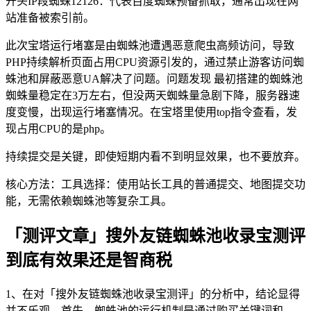
开头IP段蜘蛛12126：代表百度蜘蛛预备抓取，通常出现在网
站准备被索引前。
此次宝塔运行堵塞是由蜘蛛池遭遇恶意爬虫高频访问，导致
PHP持续解析页面占用CPU资源引发的，通过禁止游客访问蜘
蛛池和屏蔽恶意UA解决了问题。问题发现 最初搭建的蜘蛛池
蜘蛛量稳定在3万左右，但没两天蜘蛛量急剧下降，服务器速
度变慢，出现运行堵塞情况。在宝塔里使用top指令查看，发
现占用CPU的是php。
持续提交是关键，即使短期内看不到明显效果，也不要放弃。
核心方法：工具选择：使用站长工具的普通提交、地图提交功
能，无需依赖蜘蛛池等复杂工具。
「测评文章」搜外友链蜘蛛池收录宝测评
到底有效果还是智商税
1、在对「搜外友链蜘蛛池收录宝测评」的分析中，结论显得
并不乐观。首先，蜘蛛池的运行机制是通过购买关键词和