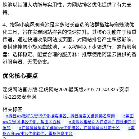
蛛池以其强大功能与实用性，为网站排名优化提供了有力支
持。
4、搜狗小旋风蜘蛛池是众多站长首选的站群搭建与蜘蛛池优
化工具，旨在实现网站排名的快速提升。其核心功能在于权重
传递，通过快速收录网站或页面，对网站排名产生积极影响。
要搭建搜狗小旋风蜘蛛池，可以按照以下步骤进行：准备服务
器：选择稳定、配置合理的服务器：推荐使用阿里云提供的香
港服务器，无需备案。
优化核心要点
淫虎网站官方版-淫虎网站2026最新版v.395.71.743.825 安卓
版-22265安卓网
相关标签
#抖音seo教程关键词优化搜索排名，抖音搜索关键词排名查询
#盐田
seo关键词排名优化，盐田区百科
#蜘蛛池租给别人违法吗？蜘蛛池是干
嘛的
#许昌抖音搜索关键词seo优化排名，许昌抖音网红前十名
#雷
州百度seo排名优化软件，雷州信息平台