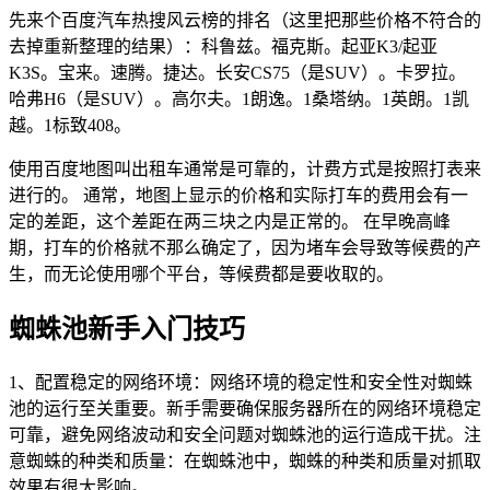
先来个百度汽车热搜风云榜的排名（这里把那些价格不符合的
去掉重新整理的结果）：科鲁兹。福克斯。起亚K3/起亚
K3S。宝来。速腾。捷达。长安CS75（是SUV）。卡罗拉。
哈弗H6（是SUV）。高尔夫。1朗逸。1桑塔纳。1英朗。1凯
越。1标致408。
使用百度地图叫出租车通常是可靠的，计费方式是按照打表来
进行的。 通常，地图上显示的价格和实际打车的费用会有一
定的差距，这个差距在两三块之内是正常的。 在早晚高峰
期，打车的价格就不那么确定了，因为堵车会导致等候费的产
生，而无论使用哪个平台，等候费都是要收取的。
蜘蛛池新手入门技巧
1、配置稳定的网络环境：网络环境的稳定性和安全性对蜘蛛
池的运行至关重要。新手需要确保服务器所在的网络环境稳定
可靠，避免网络波动和安全问题对蜘蛛池的运行造成干扰。注
意蜘蛛的种类和质量：在蜘蛛池中，蜘蛛的种类和质量对抓取
效果有很大影响。