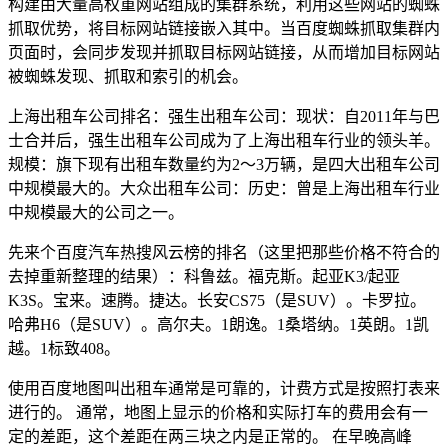
构建由大量高权重网站组成的集群系统，利用这些网站的蜘蛛
抓取优势，将目标网站链接嵌入其中。当百度蜘蛛抓取集群内
页面时，会同步发现并抓取目标网站链接，从而增加目标网站
被蜘蛛发现、抓取和索引的机会。
上海出租车公司排名：强生出租车公司：现状：自2011年与巴
士合并后，强生出租车公司成为了上海出租车行业的领头羊。
规模：旗下现有出租车数量约为2～3万辆，是四大出租车公司
中规模最大的。大众出租车公司：历史：曾是上海出租车行业
中规模最大的公司之一。
先来个百度汽车热搜风云榜的排名（这里把那些价格不符合的
去掉重新整理的结果）：科鲁兹。福克斯。起亚K3/起亚
K3S。宝来。速腾。捷达。长安CS75（是SUV）。卡罗拉。
哈弗H6（是SUV）。高尔夫。1朗逸。1桑塔纳。1英朗。1凯
越。1标致408。
使用百度地图叫出租车通常是可靠的，计费方式是按照打表来
进行的。 通常，地图上显示的价格和实际打车的费用会有一
定的差距，这个差距在两三块之内是正常的。 在早晚高峰