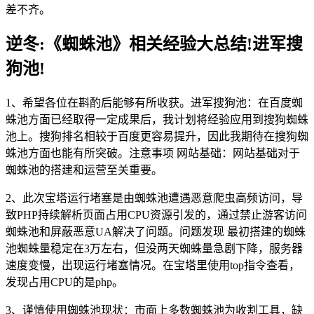
差不齐。
逆冬:《蜘蛛池》相关经验大总结!进军搜
狗池!
1、希望各位在斟酌后能够有所收获。进军搜狗池：在百度蜘
蛛池方面已经取得一定成果后，我计划将经验应用到搜狗蜘蛛
池上。搜狗排名相较于百度更容易提升，因此我期待在搜狗蜘
蛛池方面也能有所突破。注意事项 网站基础：网站基础对于
蜘蛛池的搭建和运营至关重要。
2、此次宝塔运行堵塞是由蜘蛛池遭遇恶意爬虫高频访问，导
致PHP持续解析页面占用CPU资源引发的，通过禁止游客访问
蜘蛛池和屏蔽恶意UA解决了问题。问题发现 最初搭建的蜘蛛
池蜘蛛量稳定在3万左右，但没两天蜘蛛量急剧下降，服务器
速度变慢，出现运行堵塞情况。在宝塔里使用top指令查看，
发现占用CPU的是php。
3、谨慎使用蜘蛛池现状：市面上多数蜘蛛池为收割工具，缺