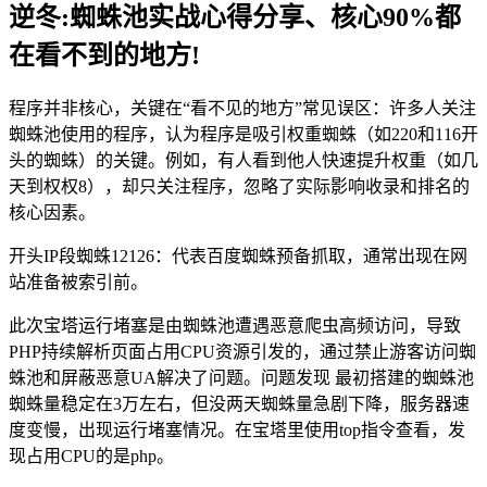
逆冬:蜘蛛池实战心得分享、核心90%都
在看不到的地方!
程序并非核心，关键在“看不见的地方”常见误区：许多人关注
蜘蛛池使用的程序，认为程序是吸引权重蜘蛛（如220和116开
头的蜘蛛）的关键。例如，有人看到他人快速提升权重（如几
天到权权8），却只关注程序，忽略了实际影响收录和排名的
核心因素。
开头IP段蜘蛛12126：代表百度蜘蛛预备抓取，通常出现在网
站准备被索引前。
此次宝塔运行堵塞是由蜘蛛池遭遇恶意爬虫高频访问，导致
PHP持续解析页面占用CPU资源引发的，通过禁止游客访问蜘
蛛池和屏蔽恶意UA解决了问题。问题发现 最初搭建的蜘蛛池
蜘蛛量稳定在3万左右，但没两天蜘蛛量急剧下降，服务器速
度变慢，出现运行堵塞情况。在宝塔里使用top指令查看，发
现占用CPU的是php。