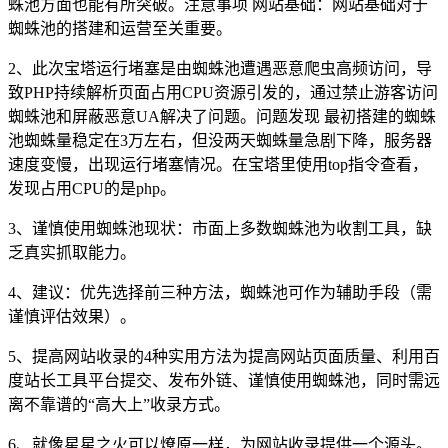
蛛池方面也能有所突破。注意事项 网站基础：网站基础对于
蜘蛛池的搭建和运营至关重要。
2、此次宝塔运行堵塞是由蜘蛛池遭遇恶意爬虫高频访问，导
致PHP持续解析页面占用CPU资源引发的，通过禁止游客访问
蜘蛛池和屏蔽恶意UA解决了问题。问题发现 最初搭建的蜘蛛
池蜘蛛量稳定在3万左右，但没两天蜘蛛量急剧下降，服务器
速度变慢，出现运行堵塞情况。在宝塔里使用top指令查看，
发现占用CPU的是php。
3、谨慎使用蜘蛛池现状：市面上多数蜘蛛池为收割工具，缺
乏真实抓取能力。
4、建议：优先选择前三种方法，蜘蛛池可作为辅助手段（需
谨慎评估效果）。
5、提高网站收录的4种实用方法为提高网站页面质量、利用百
度站长工具平台提交、发布外链、谨慎使用蜘蛛池，同时需远
离不靠谱的“高大上”收录方式。
6、就像星星之火可以燎原一样，为网站收录提供一个源头。