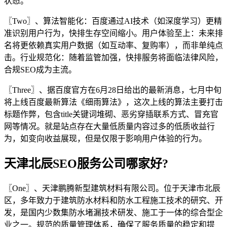
状态。
〖Two〗、算法智能化：百度通过AI技术（如深度学习）更精
准识别用户行为，快排生存空间缩小。用户体验至上：未来排
名将更依赖真实用户数据（如互动率、复购率），而非单纯点
击。行业规范化：随着监管加强，快排服务将面临法律风险，
合规SEO成为主流。
〖Three〗、据百度官方在6月28日给出的最新消息，七月中旬
将上线百度最新算法《细雨算法》，这次上线的算法主要打击
标题作弊，包含title关键词堆砌、恶劣穿插联系方式、冒充官
网等情况。就是站点存在大量低质量内容过多的低质收益行
为，如变向收益展现，但是仅限于影响用户体验的行为。
天津北辰SEO服务公司哪家好?
〖One〗、天津鹏腾新型建筑材料有限公司。位于天津市北辰
区，多年致力于建筑防水材料和防水工程施工技术的研究、开
发，是国内少数集防水堵漏技术研发、施工于一体的综合型企
业之一。规范的质量管理体系，确保了服务质量的稳定和提