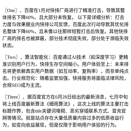
〖One〗、百度在1月对快排厂商进行了精准打击，导致其整
体排名下降60%，且大部分未恢复。 以下是详细分析：打击
力度与效果据业内快排公司反馈，百度此次行动导致其优化排
名整体下降60%，且未像以往那样短暂打击后恢复。其他快排
厂商的排名也被屏蔽，部分技术彻底失效，部分处于濒临失效
状态。
〖Two〗、算法智能化：百度通过AI技术（如深度学习）更精
准识别用户行为，快排生存空间缩小。用户体验至上：未来排
名将更依赖真实用户数据（如互动率、复购率），而非单纯点
击。行业规范化：随着监管加强，快排服务将面临法律风险，
合规SEO成为主流。
〖Three〗、据百度官方在6月28日给出的最新消息，七月中旬
将上线百度最新算法《细雨算法》，这次上线的算法主要打击
标题作弊，包含title关键词堆砌、恶劣穿插联系方式、冒充官
网等情况。就是站点存在大量低质量内容过多的低质收益行
为，如变向收益展现，但是仅限于影响用户体验的行为。