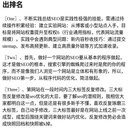
出排名
〖One〗、不断实践总结SEO是实践性极强的技能，需通过持
续操作积累经验：建立实验网站：从博客或小型站点入手，目
标是将网站权重提升至权权6（行业通用指标，代表网站流量
规模）。实践中会遇到典型问题：新内容秒收技巧：通过提交
sitemap、发布高频更新、建立高质量外链等方式加速收录。
〖Two〗、首先，做好一个网站的SEO要从基本的程序做起，
这才是做SEO的根本，搜索引擎的蜘蛛爬过来时是爬的你的程
序，而不是像我们人浏览一个网站是立体和有形象的，所以，
做好SEO第一步，从程序代码的优化，简洁做起。
〖Three〗、第网站在一段时间内三大标签反复修改。三大标
签反复修改是seo优化的大忌，要了解seo的潜规则，我相信大
家都明白这一点，但是还是有很多新手不懂，喜欢反复琢磨三
大标签，自己动手修改，三大标签最好是在网站上线之前一次
成型，成型后围绕关键词来做好站内优化，反复修改势必会造
成快照回档和快照被k掉。