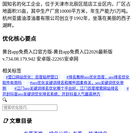
国知名的化工企业，位于天津市北辰区屈店工业区内，厂区占
地面积35亩，其中生产厂房10000平方米，年生产能力5万吨。
杭州亚盛油漆油墨有限公司创立于1992年，坐落在美丽的西子
湖畔。
优化核心要点
黄台app免费入口官方版-黄台app免费入口2026最新版
v.734.08.179.942 安卓版-22265安卓网
相关标签
#营口网站优化：百度贴吧营口
#排名教程seo优化百度，seo排名优化
软件有用吗
#seo优化关键词排名和哪些因素有关，seo关键词优化举
例
#江门seo关键词排名优化哪个平台好，江门百度搜索网站排名
#
开封抖音seo关键词优化排名系统，开封抖音人气最高地方
🔍
📑
文章目录