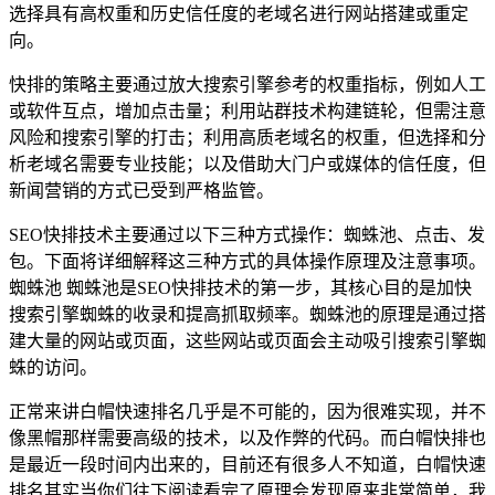
选择具有高权重和历史信任度的老域名进行网站搭建或重定
向。
快排的策略主要通过放大搜索引擎参考的权重指标，例如人工
或软件互点，增加点击量；利用站群技术构建链轮，但需注意
风险和搜索引擎的打击；利用高质老域名的权重，但选择和分
析老域名需要专业技能；以及借助大门户或媒体的信任度，但
新闻营销的方式已受到严格监管。
SEO快排技术主要通过以下三种方式操作：蜘蛛池、点击、发
包。下面将详细解释这三种方式的具体操作原理及注意事项。
蜘蛛池 蜘蛛池是SEO快排技术的第一步，其核心目的是加快
搜索引擎蜘蛛的收录和提高抓取频率。蜘蛛池的原理是通过搭
建大量的网站或页面，这些网站或页面会主动吸引搜索引擎蜘
蛛的访问。
正常来讲白帽快速排名几乎是不可能的，因为很难实现，并不
像黑帽那样需要高级的技术，以及作弊的代码。而白帽快排也
是最近一段时间内出来的，目前还有很多人不知道，白帽快速
排名其实当你们往下阅读看完了原理会发现原来非常简单，我