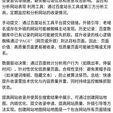
登录尝试等措施，避免被垃圾信息和恶意攻击影响。 监控和
分析网站表现 利用工具：通过百度站长工具或第三方分析工
具，定期监控和分析网站的收录情况。
手动提交：通过百度站长工具平台提交链接。外链引导：老域
名或存在外链的网站可能被蜘蛛主动发现。历史记录：百度数
据库中已有记录的网站可能被优先抓取。提升收录的核心逻辑
蜘蛛通过“PAGE”（网页或外链）到达目标页面，因此：页面
价值：高质量页面更易被收录，低质量页面可能被忽略或无排
名。
数据驱动决策：通过百度统计分析用户行为（如跳出率、停留
时间），针对性优化低质量页面。合规性坚持：避免黑帽手段
（如关键词堆砌、隐藏文本），防止被算法惩罚。总结：快速
提升收录需技术优化与内容质量并重，同时持续监控蜘蛛抓取
状态。
提高网站收录并使其在搜索结果中展示，可通过创建网站地
图、内链优化、提交收录申请、提高网站质量、外链引导等方
法实现。创建网站地图网站地图是一个包含网站所有页面链接