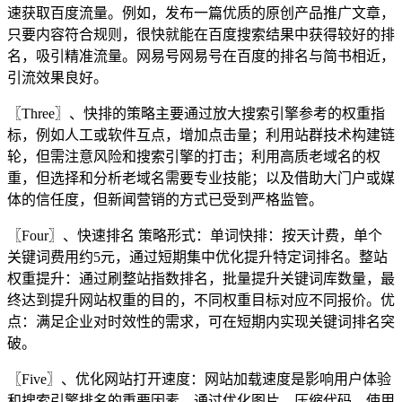
速获取百度流量。例如，发布一篇优质的原创产品推广文章，
只要内容符合规则，很快就能在百度搜索结果中获得较好的排
名，吸引精准流量。网易号网易号在百度的排名与简书相近，
引流效果良好。
〖Three〗、快排的策略主要通过放大搜索引擎参考的权重指
标，例如人工或软件互点，增加点击量；利用站群技术构建链
轮，但需注意风险和搜索引擎的打击；利用高质老域名的权
重，但选择和分析老域名需要专业技能；以及借助大门户或媒
体的信任度，但新闻营销的方式已受到严格监管。
〖Four〗、快速排名 策略形式：单词快排：按天计费，单个
关键词费用约5元，通过短期集中优化提升特定词排名。整站
权重提升：通过刷整站指数排名，批量提升关键词库数量，最
终达到提升网站权重的目的，不同权重目标对应不同报价。优
点：满足企业对时效性的需求，可在短期内实现关键词排名突
破。
〖Five〗、优化网站打开速度：网站加载速度是影响用户体验
和搜索引擎排名的重要因素。通过优化图片、压缩代码、使用