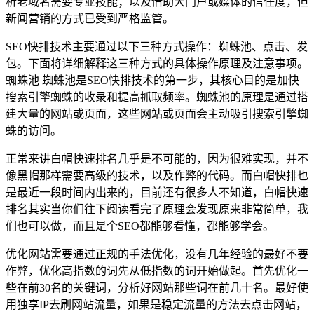
析老域名需要专业技能；以及借助大门户或媒体的信任度，但
新闻营销的方式已受到严格监管。
SEO快排技术主要通过以下三种方式操作：蜘蛛池、点击、发
包。下面将详细解释这三种方式的具体操作原理及注意事项。
蜘蛛池 蜘蛛池是SEO快排技术的第一步，其核心目的是加快
搜索引擎蜘蛛的收录和提高抓取频率。蜘蛛池的原理是通过搭
建大量的网站或页面，这些网站或页面会主动吸引搜索引擎蜘
蛛的访问。
正常来讲白帽快速排名几乎是不可能的，因为很难实现，并不
像黑帽那样需要高级的技术，以及作弊的代码。而白帽快排也
是最近一段时间内出来的，目前还有很多人不知道，白帽快速
排名其实当你们往下阅读看完了原理会发现原来非常简单，我
们也可以做，而且是个SEO都能够看懂，都能够学会。
优化网站需要通过正规的手法优化，没有几年经验的最好不要
作弊，优化高指数的词先从低指数的词开始做起。首先优化一
些在前30名的关键词，分析好网站那些词在前几十名。最好使
用独享IP去刷网站流量，如果是稳定流量的方法去点击网站，