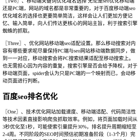
〖Two〗、移动端关键词优化域名选择 无论是seo优化移动端
还是PC端，网站的域名都是非常重要的，对于百度移动端seo
优化域名的选择也更要简单简洁，这样会让人们更加方便记
忆、输入简单，向人们传达更核心的网站主旨，利于搜索引擎
蜘蛛的抓取。
〖Three〗、优化网站移动端seo适配设置。那么移动搜索对内
容有哪些要求呢尽量保持PC端与seo网站移动端数据同步，做
到一一对应，移动搜索会将PC搜索结果适配至移动搜索上。
也无需担心因为内容的重复，搜索引擎是否会给予降权，对于
移动端页面，spider会认为只是PC端的一个映射而已，会动移
动页面进行判断。
百度seo排名优化
〖One〗、技术优化网站加载速度、移动端适配、代码简洁性
等技术因素直接影响爬虫抓取效率。例如，将页面加载时间从
3秒优化至1秒，可能使索引量提升30%，排名提升周期缩短至
2-4周。不同阶段的SEO时间预估初期准备阶段（1-3个月）完