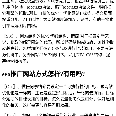
置正确，避免权重分散。404错误页面：设置404错误页面，提
升用户体验。robots.txt协议：编写robots.txt协议文件，明确搜
索引擎的抓取规则。H标签优化：优化网站H标签，提高页面
权重分配。ALT属性：为网站图片添加ALT属性，有助于搜索
引擎理解图片内容。
〖Six〗、网站结构的优化 代码结构：精简 对于搜索引擎来
说，爬取的都是网站的代码，所以代码结构越精简，蜘蛛爬取
就越高效，怎样精简代码？CSS与JS进行封装调用，不要写进
源代码中。另外网站尽量少使用JS，采用DIV+CSS结构，抛
弃table结构等。
seo推广网站方式怎样?有用吗?
〖One〗、做任何事情都要设定一个可执行性的目标，做网站
优化也是一样的，主要是设定好目标后，严格的去执行。目标
分短期的目标长期的目标，怎么去量化怎么去细分，做好是细
化的每天，这样会更加容易看到效果。
〖Two〗、您好，这个关键是看您的行业，一般来说如果是目